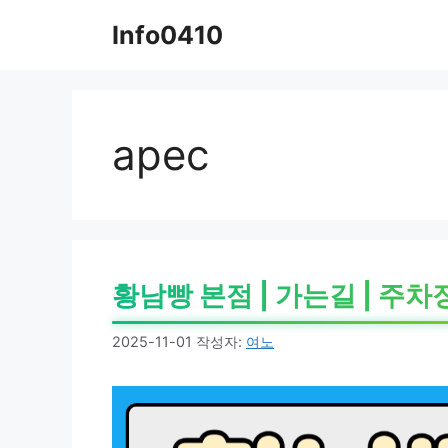
컨
Info0410
텐
츠
로
건
너
apec
뛰
기
황남빵 본점 | 가는길 | 주차장
2025-11-01
작성자:
여노