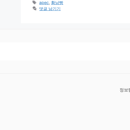
테
태
apec
,
황남빵
고
그
댓글 남기기
리
정보