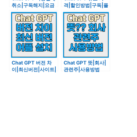
취소|구독해지|요금
격|할인방법|구독|플
제|무료
러스|요금비교
Chat GPT 버전 차
Chat GPT 뜻|회사|
이|최신버전|사이트|
관련주|사용방법
어플설치