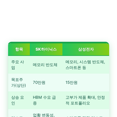
항목
SK하이닉스
삼성전자
주요 사
메모리, 시스템 반도체,
메모리 반도체
업
스마트폰 등
목표주
70만원
15만원
가(상단)
상승 요
HBM 수요 급
고부가 제품 확대, 안정
인
증
적 포트폴리오
업황 변동성,