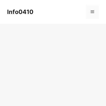
컨
텐
Info0410
메
츠
로
뉴
건
너
뛰
기