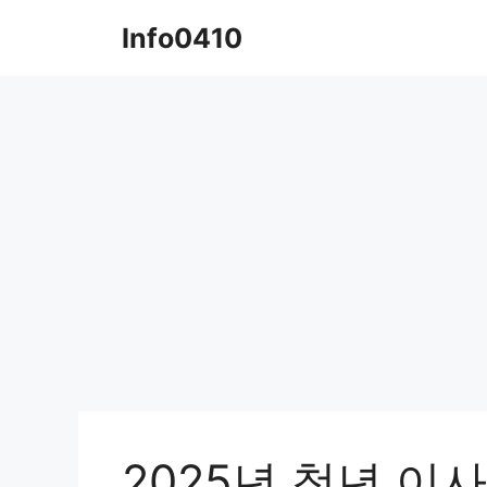
컨
Info0410
텐
츠
로
건
너
뛰
기
2025년 청년 이