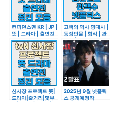
컨피던스맨 KR | JP |
고백의 역사 명대사 |
뜻 | 드라마 | 출연진
등장인물 | 형식 | 관
총정리
객수 | 넷플릭스 정보
신사장 프로젝트 뜻|
2025년 9월 넷플릭
드라마|줄거리|몇부
스 공개예정작
작|촬영지|재방송|등
장인물