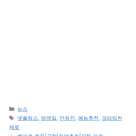
카
뉴스
테
태
넷플릭스
,
방영일
,
안유진
,
예능추천
,
크라임씬
고
그
제로
리