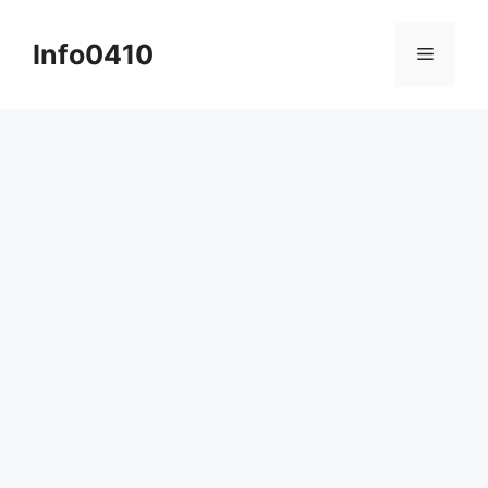
컨
텐
Info0410
메
츠
로
뉴
건
너
뛰
기