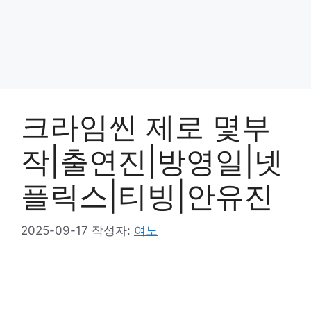
크라임씬 제로 몇부
작|출연진|방영일|넷
플릭스|티빙|안유진
2025-09-17
작성자:
여노