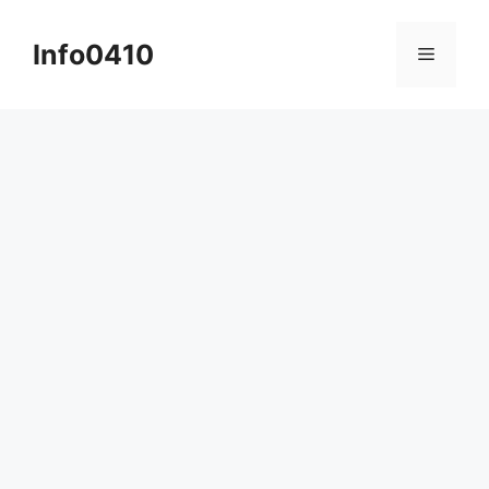
컨
텐
Info0410
메
츠
로
뉴
건
너
뛰
기