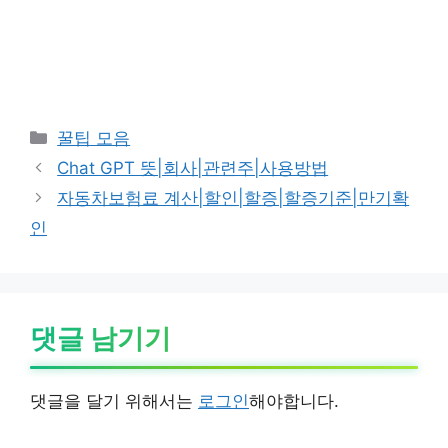
카
꿀팁 모음
테
Chat GPT 뜻|회사|관련주|사용방법
고
자동차보험료 계산|할인|할증|할증기준|만기확
리
인
댓글 남기기
댓글을 달기 위해서는
로그인
해야합니다.