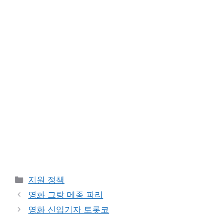
카
지원 정책
테
영화 그랑 메종 파리
고
영화 신입기자 토롯코
리