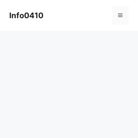
컨
텐
Info0410
메
츠
로
뉴
건
너
뛰
기