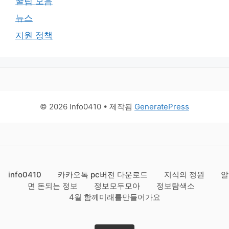
꿀팁 모음
뉴스
지원 정책
© 2026 Info0410
• 제작됨
GeneratePress
info0410
카카오톡 pc버전 다운로드
지식의 정원
알
면 돈되는 정보
정보모두모아
정보탐색소
4월 함께미래를만들어가요