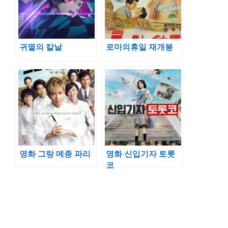
귀멸의 칼날
로마의휴일 재개봉
영화 그랑 메종 파리
영화 신입기자 토롯
코