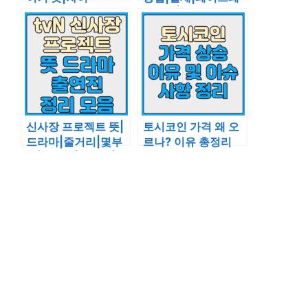
이신청|매장
신사장 프로젝트 뜻|
토시코인 가격 왜 오
드라마|줄거리|몇부
르나? 이유 총정리
작|촬영지|재방송|등
장인물