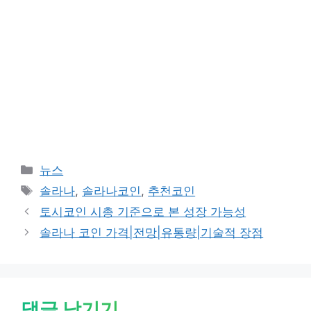
카
뉴스
테
태
솔라나
,
솔라나코인
,
추천코인
고
그
토시코인 시총 기준으로 본 성장 가능성
리
솔라나 코인 가격|전망|유통량|기술적 장점
댓글 남기기