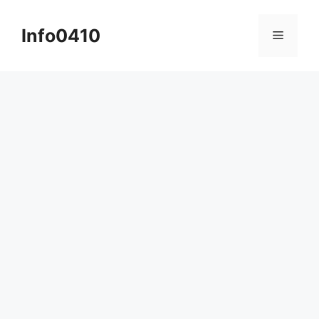
컨
텐
Info0410
메
츠
로
뉴
건
너
뛰
기