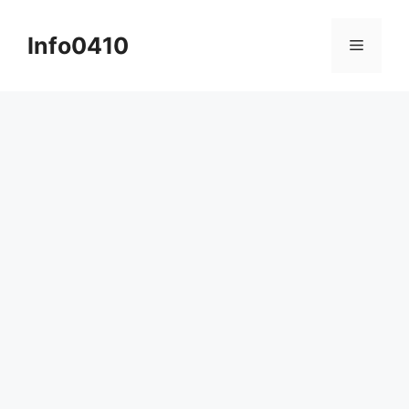
컨
텐
Info0410
메
츠
로
뉴
건
너
뛰
기