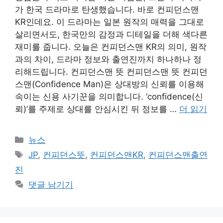
가 한국 드라마로 탄생했습니다. 바로 컨피던스맨
KR인데요. 이 드라마는 일본 원작의 매력을 그대로
살리면서도, 한국만의 감정과 디테일을 더해 색다른
재미를 줍니다. 오늘은 컨피던스맨 KR의 의미, 원작
과의 차이, 드라마 정보와 출연진까지 하나하나 정
리해드립니다. 컨피던스맨 뜻 컨피던스맨 뜻 컨피던
스맨(Confidence Man)은 상대방의 신뢰를 이용해
속이는 신용 사기꾼을 의미합니다. ‘confidence(신
뢰)’를 주제로 상대를 안심시킨 뒤 정보를 …
더 읽기
카
뉴스
테
태
JP
,
컨피던스뜻
,
컨피던스맨KR
,
컨피던스맨출연
고
그
진
리
댓글 남기기