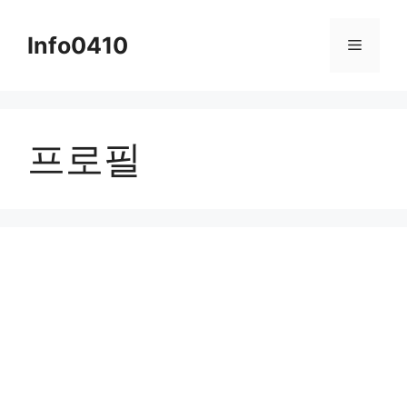
컨
텐
Info0410
메
츠
로
뉴
건
너
프로필
뛰
기