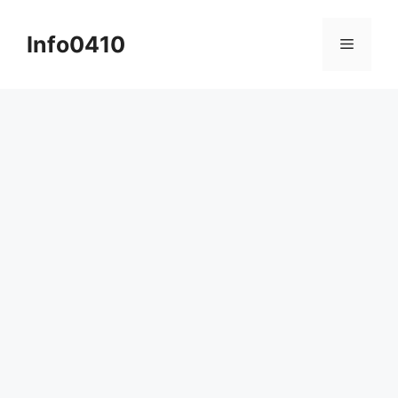
컨
텐
Info0410
메
츠
로
뉴
건
너
뛰
기