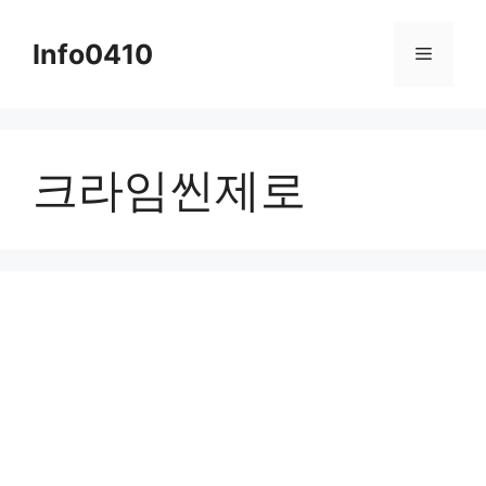
컨
텐
Info0410
메
츠
로
뉴
건
너
크라임씬제로
뛰
기