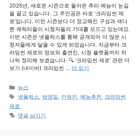
2025년, 새로운 시즌으로 돌아온 추리 예능이 눈길
을 끌고 있습니다. 그 주인공은 바로 ‘크라임씬 제
로’입니다. 이전 시즌보다 더 정교해진 구성과 색다
른 캐릭터들이 시청자들의 기대를 모으고 있는데요.
이번 시즌은 넷플릭스를 통해 공개되어 더 많은 시
청자들에게 닿을 수 있게 되었습니다. 지금부터 크
라임씬 제로의 정보와 출연진, 시청 플랫폼까지 하
나씩 정리해 보겠습니다. 🔍 ‘크라임씬 제로’ 관련 더
보기 (네이버) 크라임씬 …
더 읽기
카
뉴스
테
태
넷플릭스
,
방영일
,
안유진
,
예능추천
,
크라임씬
고
그
제로
리
댓글 남기기