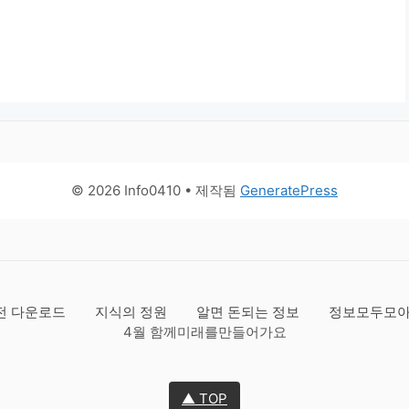
© 2026 Info0410
• 제작됨
GeneratePress
전 다운로드
지식의 정원
알면 돈되는 정보
정보모두모
4월 함께미래를만들어가요
▲ TOP