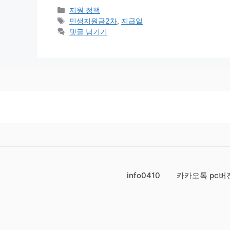
카
지원 정책
테
태
민생지원금2차
,
지급일
고
그
댓글 남기기
리
info0410
카카오톡 pc버