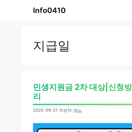
컨
Info0410
텐
츠
로
건
너
지급일
뛰
기
민생지원금 2차 대상|신청
리
2025-09-21
작성자:
여노