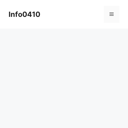
컨
텐
Info0410
메
츠
로
뉴
건
너
뛰
기