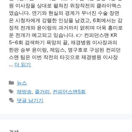
원 이사장을 상대로 펼쳐진 위장작전의 클라이맥스
였습니다. 연기와 현실의 경계가 무너진 수술 장면
은 시청자에게 강렬한 인상을 남겼고, 6회에서는 감
정적 전개와 윤이랑의 과거까지 얽히며 더욱 흥미로
운 전개가 예고되고 있습니다. 👉 컨피던스맨 KR
5~6회 검색하기 욕망의 끝, 재경병원 이사장과의
한판 승부 윤이랑, 제임스, 명구호로 구성된 컨피던
스맨 팀은 이번 작전의 타깃으로 재경병원 이사장
…
더 읽기
카
뉴스
테
태
재방송
,
줄거리
,
컨피던스맨5회
고
그
댓글 남기기
리
검색