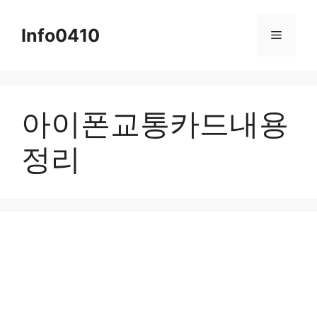
컨
텐
Info0410
메
츠
로
뉴
건
너
아이폰교통카드내용
뛰
기
정리