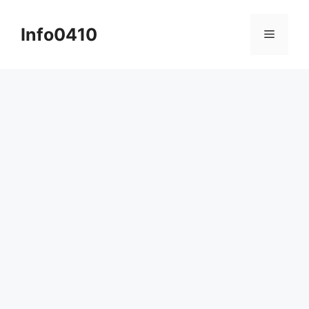
컨
텐
Info0410
메
츠
로
뉴
건
너
뛰
기