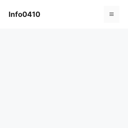
컨
텐
Info0410
메
츠
로
뉴
건
너
뛰
기