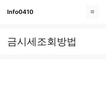
컨
텐
Info0410
메
츠
로
뉴
건
너
금시세조회방법
뛰
기