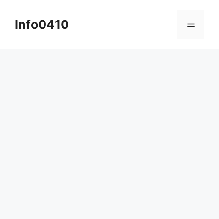
컨
텐
Info0410
메
츠
로
뉴
건
너
뛰
기